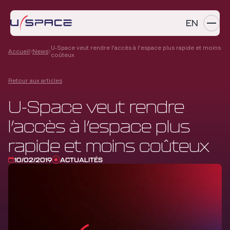
EN
U-Space veut rendre l’accès à l’espace plus rapide et moins
Accueil
News
coûteux
SERVICES
Retour aux articles
PRODUITS
U-Space veut rendre
RÉFÉRENCES
l’accès à l’espace plus
ENTREPRISE
rapide et moins coûteux
CARRIÈRES
10/02/2019
ACTUALITÉS
NEWS
Contactez-nous