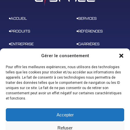
ACCUEIL
SERVICES
PRODUITS
RÉFÉRENCES
ENTREPRISE
CARRIÈRES
Gérer le consentement
NEWS
CONTACT
Pour offrir les meilleures expériences, nous utilisons des technologies
telles que les cookies pour stocker et/ou accéder aux informations des
appareils. Le fait de consentir à ces technologies nous permettra de
traiter des données telles que le comportement de navigation ou les ID
uniques sur ce site. Le fait de ne pas consentir ou de retirer son
ADRESSE
consentement peut avoir un effet négatif sur certaines caractéristiques
B 612 – 3 rue tarfaya,
CONTACT
et fonctions.
31400 Toulouse
contact@u-space.fr
Accepter
Refuser