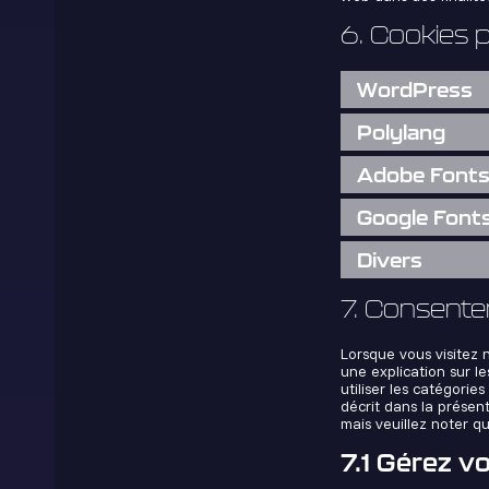
6. Cookies 
WordPress
Polylang
Adobe Font
Google Font
Divers
7. Consent
Lorsque vous visitez 
une explication sur l
utiliser les catégori
décrit dans la présent
mais veuillez noter q
7.1 Gérez v