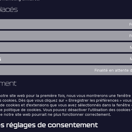
placés
F
F
s
M
s
M
Finalité en attente 
ement
notre site web pour la première fois, nous vous montrerons une fenêtre
es cookies. Dès que vous cliquez sur « Enregistrer les préférences » vou
es de cookies et d’extensions que vous avez sélectionnés dans la fenêtr
e politique de cookies. Vous pouvez désactiver l’utilisation des cookies 
ue notre site web pourrait ne plus fonctionner correctement.
os réglages de consentement