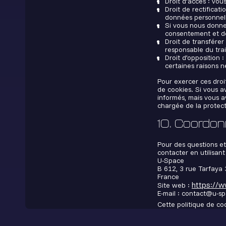
Droit d’accès : vo
Droit de rectificat
données personnell
Si vous nous donne
consentement et de
Droit de transfére
responsable du trai
Droit d’opposition
certaines raisons ne
Pour exercer ces droi
de cookies. Si vous a
informés, mais vous a
chargée de la protec
10. Coordo
Pour des questions et
contacter en utilisan
U-Space
B 612, 3 rue Tarfaya
France
https://w
Site web :
E-mail :
contact@
u-sp
Cette politique de c