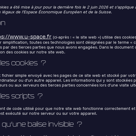
kies a été mise à jour pour la dernière fois le 2 juin 2026 et s’applique
 légaux de l’Espace Économique Européen et de la Suisse.
on
ps://www.u-space.fr
(ci-après : « le site web ») utilise des cookie
r simplification, toutes ces technologies sont désignées par le terme « c
s par des tierces parties que nous avons engagées. Dans le document c
tion des cookies sur notre site web.
 les cookies ?
t fichier simple envoyé avec les pages de ce site web et stocké par votr
rdinateur ou d’un autre appareil. Les informations qui y sont stockées 
urs ou aux serveurs des tierces parties concernées lors d’une visite ult
les scripts ?
ent de code utilisé pour que notre site web fonctionne correctement e
est exécuté sur notre serveur ou sur votre appareil.
 qu’une balise invisible ?