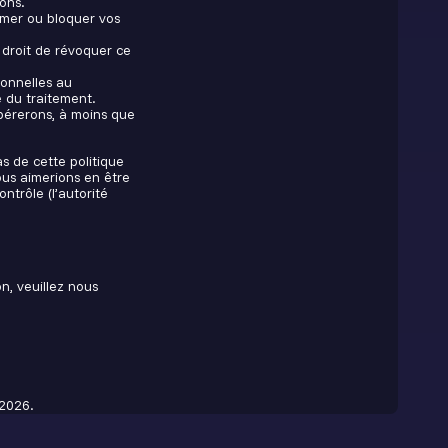
ons.
rimer ou bloquer vos
 droit de révoquer ce
sonnelles au
e du traitement.
pérerons, à moins que
s de cette politique
ous aimerions en être
ntrôle (l’autorité
n, veuillez nous
 2026.