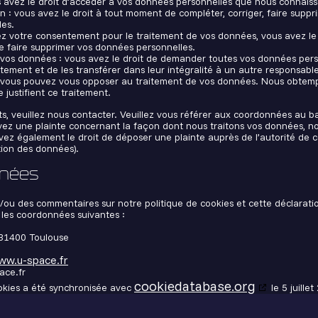
us avez le droit d’accéder à vos données personnelles que nous connaiss
ion : vous avez le droit à tout moment de compléter, corriger, faire supp
es.
z votre consentement pour le traitement de vos données, vous avez le
 faire supprimer vos données personnelles.
r vos données : vous avez le droit de demander toutes vos données per
tement et de les transférer dans leur intégralité à un autre responsabl
 : vous pouvez vous opposer au traitement de vos données. Nous obtem
 justifient ce traitement.
ts, veuillez nous contacter. Veuillez vous référer aux coordonnées au ba
vez une plainte concernant la façon dont nous traitons vos données, n
vez également le droit de déposer une plainte auprès de l’autorité de co
tion des données).
nnées
/ou des commentaires sur notre politique de cookies et cette déclaratio
t les coordonnées suivantes :
 31400 Toulouse
ww.u-space.fr
ace.fr
cookiedatabase.org
ookies a été synchronisée avec
le 5 juillet