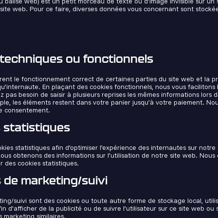
ou balise web) est un petit morceau de texte ou d’image invisible sur un s
n site web. Pour ce faire, diverses données vous concernant sont stockée
 techniques ou fonctionnels
rent le fonctionnement correct de certaines parties du site web et la p
’internaute. En plaçant des cookies fonctionnels, nous vous facilitons la
z pas besoin de saisir à plusieurs reprises les mêmes informations lors d
ple, les éléments restent dans votre panier jusqu’à votre paiement. N
re consentement.
 statistiques
kies statistiques afin d’optimiser l’expérience des internautes sur notre
 nous obtenons des informations sur l’utilisation de notre site web. No
r des cookies statistiques.
 de marketing/suivi
ing/suivi sont des cookies ou toute autre forme de stockage local, utili
afin d’afficher de la publicité ou de suivre l’utilisateur sur ce site web ou 
 marketing similaires.