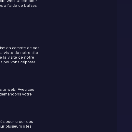
ite web, utilisé pour
s à l’aide de balises
rise en compte de vos
 visite de notre site
e la visite de notre
ous pouvons déposer
 site web. Avec ces
us demandons votre
sés pour créer des
sur plusieurs sites