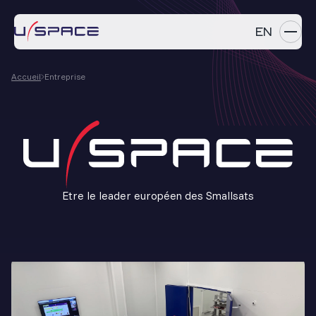
EN
Accueil
Entreprise
SERVICES
PRODUITS
RÉFÉRENCES
ENTREPRISE
Etre le leader européen des Smallsats
CARRIÈRES
NEWS
Contactez-nous