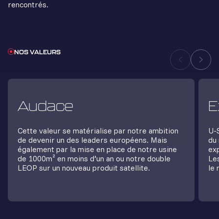
rencontrés.
NOS VALEURS
Audace
E
Cette valeur se matérialise par notre ambition
U-
de devenir un des leaders européens. Mais
du
également par la mise en place de notre usine
exp
de 1000m² en moins d’un an ou notre double
Le
LEOP sur un nouveau produit satellite.
le 