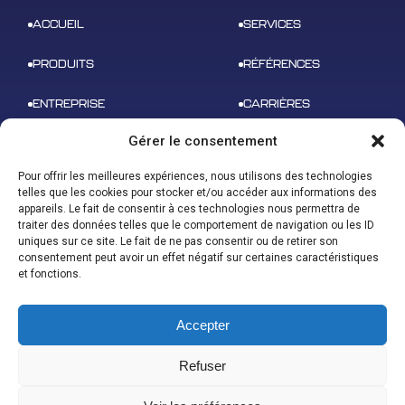
ACCUEIL
SERVICES
PRODUITS
RÉFÉRENCES
ENTREPRISE
CARRIÈRES
Gérer le consentement
NEWS
CONTACT
Pour offrir les meilleures expériences, nous utilisons des technologies
telles que les cookies pour stocker et/ou accéder aux informations des
appareils. Le fait de consentir à ces technologies nous permettra de
traiter des données telles que le comportement de navigation ou les ID
uniques sur ce site. Le fait de ne pas consentir ou de retirer son
ADRESSE
consentement peut avoir un effet négatif sur certaines caractéristiques
B 612 – 3 rue tarfaya,
CONTACT
et fonctions.
31400 Toulouse
contact@u-space.fr
Accepter
Refuser
Index égalité homme/femme