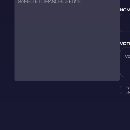
SAMEDI ET DIMANCHE : FERMÉ
NOM
VOT
E
V