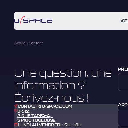
SE
Accueil
Contact
Une question, une
PRÉ
information ?
Écrivez-nous !
ADR
CONTACT@U-SPACE.COM
B 612,
3 RUE TARFAYA,
31400 TOULOUSE
LUNDI AU VENDREDI : 9H – 18H