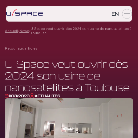
EN
U-Space veut ouvrir dès 2024 son usine de nanosatellites à
Accueil
News
Toulouse
SERVICES
Retour aux articles
PRODUITS
U-Space veut ouvrir dès
RÉFÉRENCES
2024 son usine de
ENTREPRISE
nanosatellites à Toulouse
CARRIÈRES
1/03/2023
ACTUALITÉS
NEWS
Contactez-nous