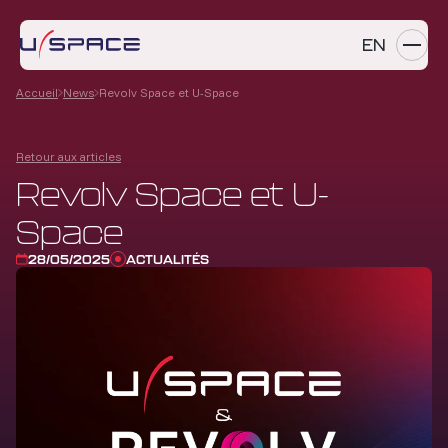
EN
Accueil
News
Revolv Space et U-Space
SERVICES
Retour aux articles
PRODUITS
Revolv Space et U-
RÉFÉRENCES
Space
ENTREPRISE
28/05/2025
ACTUALITÉS
CARRIÈRES
NEWS
Contactez-nous