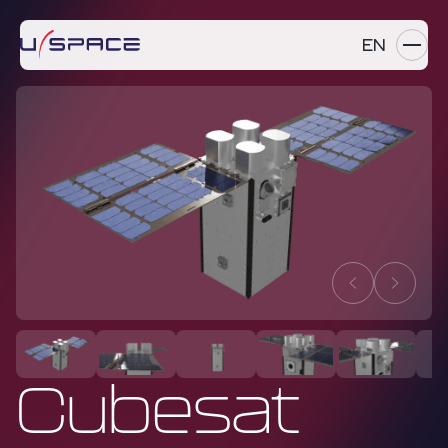
EN
SERVICES
PRODUITS
RÉFÉRENCES
ENTREPRISE
CARRIÈRES
NEWS
Cubesat
Contactez-nous