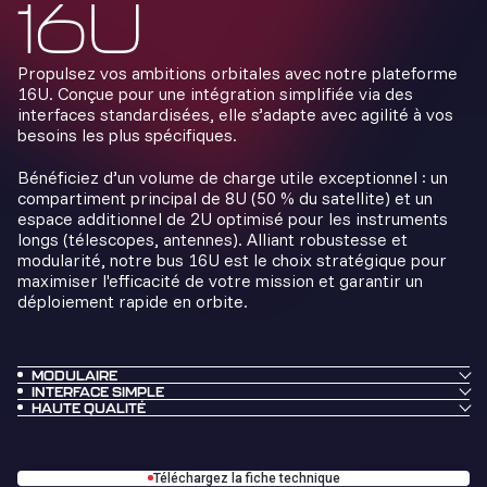
16U
Propulsez vos ambitions orbitales avec notre plateforme
16U. Conçue pour une intégration simplifiée via des
interfaces standardisées, elle s’adapte avec agilité à vos
besoins les plus spécifiques.
Bénéficiez d’un volume de charge utile exceptionnel : un
compartiment principal de 8U (50 % du satellite) et un
espace additionnel de 2U optimisé pour les instruments
longs (télescopes, antennes). Alliant robustesse et
modularité, notre bus 16U est le choix stratégique pour
maximiser l'efficacité de votre mission et garantir un
déploiement rapide en orbite.
MODULAIRE
L’architecture agile qui façonne la plateforme selon vos
INTERFACE SIMPLE
Une intégration fluide pour passer de la conception au
HAUTE QUALITÉ
besoins, et non l’inverse.
L’excellence industrielle garantissant fiabilité et
lancement sans friction.
disponibilité en orbite.
Téléchargez la fiche technique