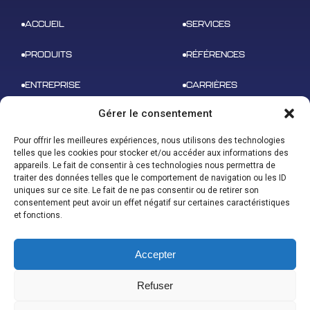
ACCUEIL
SERVICES
PRODUITS
RÉFÉRENCES
ENTREPRISE
CARRIÈRES
Gérer le consentement
NEWS
CONTACT
Pour offrir les meilleures expériences, nous utilisons des technologies
telles que les cookies pour stocker et/ou accéder aux informations des
appareils. Le fait de consentir à ces technologies nous permettra de
traiter des données telles que le comportement de navigation ou les ID
uniques sur ce site. Le fait de ne pas consentir ou de retirer son
ADRESSE
consentement peut avoir un effet négatif sur certaines caractéristiques
B 612 – 3 rue tarfaya,
CONTACT
et fonctions.
31400 Toulouse
contact@u-space.fr
Accepter
Refuser
Index égalité homme/femme