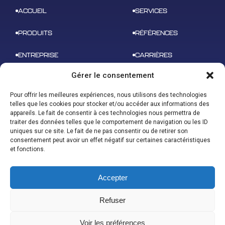
ACCUEIL
SERVICES
PRODUITS
RÉFÉRENCES
ENTREPRISE
CARRIÈRES
Gérer le consentement
NEWS
CONTACT
Pour offrir les meilleures expériences, nous utilisons des technologies
telles que les cookies pour stocker et/ou accéder aux informations des
appareils. Le fait de consentir à ces technologies nous permettra de
traiter des données telles que le comportement de navigation ou les ID
uniques sur ce site. Le fait de ne pas consentir ou de retirer son
ADRESSE
consentement peut avoir un effet négatif sur certaines caractéristiques
B 612 – 3 rue tarfaya,
CONTACT
et fonctions.
31400 Toulouse
contact@u-space.fr
Accepter
Refuser
Index égalité homme/femme
Voir les préférences
Mentions légales