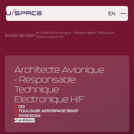
EN
Architecte Avionique - Responsable Technique
SERVICES
Accueil
Carrières
Electronique H/F
PRODUITS
RÉFÉRENCES
Architecte Avionique
- Responsable
ENTREPRISE
Technique
CARRIÈRES
Electronique H/F
NEWS
CDI
TOULOUSE AEROSPACE (B612)
9/08/2026
Candidatez
Contactez-nous