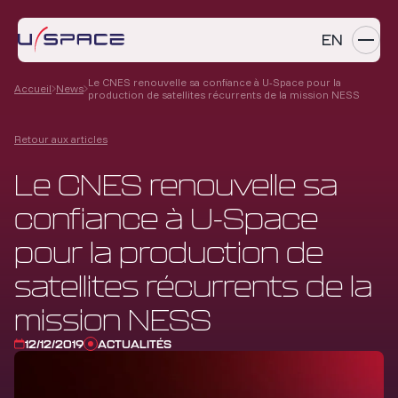
EN
Le CNES renouvelle sa confiance à U-Space pour la
Accueil
News
production de satellites récurrents de la mission NESS
SERVICES
Retour aux articles
PRODUITS
Le CNES renouvelle sa
RÉFÉRENCES
confiance à U-Space
ENTREPRISE
pour la production de
CARRIÈRES
satellites récurrents de la
mission NESS
NEWS
12/12/2019
ACTUALITÉS
Contactez-nous