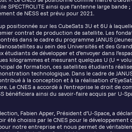
tile SPECTROLITE ainsi que l’antenne large bande ;
cement de NƐSS est prévu pour 2021.
up positionnée sur les CubeSats 3U et 6U à laquell
emier contrat de production de satellite. Les fonda
ncontrés dans le cadre du programme JANUS (Jeune
Nanosatellites au sein des Universités et des Gran
étudiants de développer et d’envoyer dans l’espa
ques kilogrammes et mesurant quelques U (U = volu
incipal de formation, ces satellites étudiants réali
monstration technologique. Dans le cadre de JANUS
tribué à la conception et à la réalisation d’EyeSa
re. Le CNES a accordé à l’entreprise le droit de co
S bénéficiera ainsi du savoir-faire acquis par U-S
lection, Fabien Apper, Président d’U-Space, a décl
oir été choisis par le CNES pour le développement 
 pour notre entreprise et nous permet de véritabl