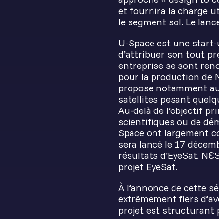
et fournira la charge u
le segment sol. Le lan
U-Space est une start-
d’attribuer son tout pr
entreprise se sont re
pour la production de 
propose notamment aux 
satellites pesant quel
Au-delà de l’objectif pr
scientifiques ou de dé
Space ont largement con
sera lancé le 17 décemb
résultats d’EyeSat. NƐS
projet EyeSat.
À l’annonce de cette sé
extrêmement fiers d’av
projet est structurant