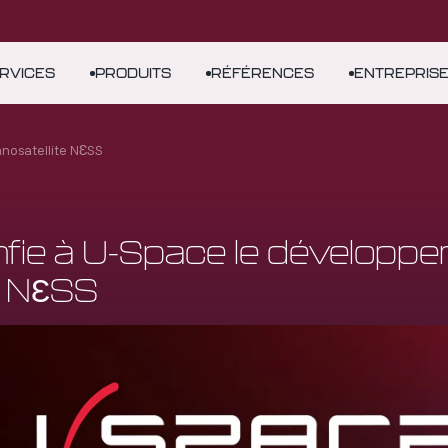
RVICES
PRODUITS
RÉFÉRENCES
ENTREPRIS
nosatellite NƐSS
fie à U-Space le développ
e NƐSS