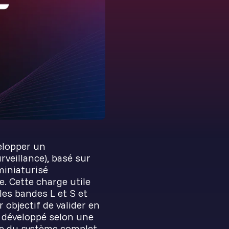
elopper un
eillance), basé sur
miniaturisé
. Cette charge utile
les bandes L et S et
objectif de valider en
e, développé selon une
re du système complet