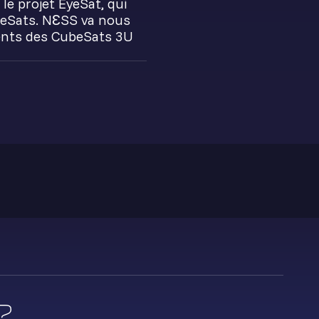
le projet EyeSat, qui
beSats. NƐSS va nous
ients des CubeSats 3U
?