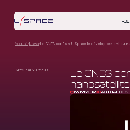
SE
Accueil
News
Le CNES confie à U-Space le développement du na
Retour aux articles
Le CNES con
nanosatellit
12/12/2019
ACTUALITÉS