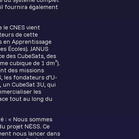
 il fournira également
e le CNES vient
teurs de cette
s en Apprentissage
des Écoles). JANUS
ce des CubeSats, des
me cubique de 1 dm³).
sent des missions
, les fondateurs d’U-
t, un CubeSat 3U, qui
mmercialiser les
pace tout au long du
aré : « Nous sommes
du projet NƐSS. Ce
ement nous lancer dans