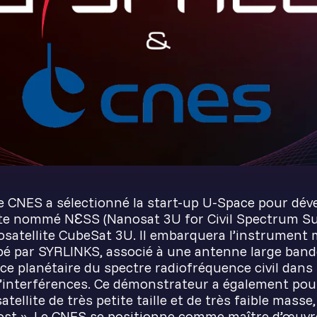
e CNES a sélectionné la start-up U-Space pour dév
e nommé NƐSS (Nanosat 3U for Civil Spectrum Surv
satellite CubeSat 3U. Il embarquera l’instrument 
 par SYRLINKS, associé à une antenne large bande
nce planétaire du spectre radiofréquence civil dans 
’interférences. Ce démonstrateur a également pour 
atellite de très petite taille et de très faible mass
cost ». Le CNES se positionne comme maître d’œuv