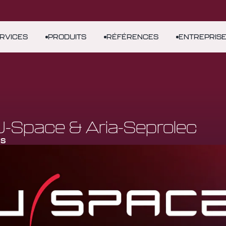
RVICES
PRODUITS
RÉFÉRENCES
ENTREPRIS
U-Space & Aria-Seprolec
ÉS