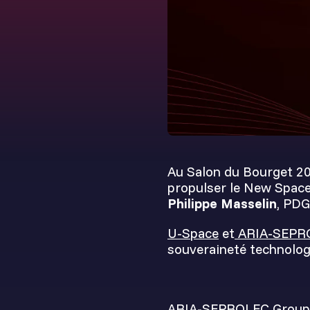
Au Salon du Bourget 2
propulser le New Space
Philippe Masselin
, PD
U-Space
et
ARIA-SEPRO
souveraineté technolog
ARIA-SEPROLEC Group