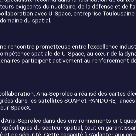
eurs exigeants du nucléaire, de la défense et de l
ollaboration avec U-Space, entreprise Toulousaine
domaine du spatial.
une rencontre prometteuse entre l’excellence industr
la compétence spatiale de U-Space, au cœur de la d
tenaires participent activement au renforcement de
collaboration, Aria-Seprolec a réalisé des cartes él
égrées dans les satellites SOAP et PANDORE, lancé
ceur SpaceX.
é d’Aria-Seprolec dans des environnements critique
spécifiques du secteur spatial, tout en garantissa
té et de sécurité. Cette capacité à s’adapter aux c