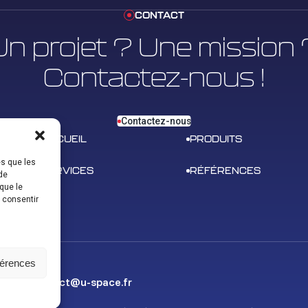
CONTACT
Un projet ? Une mission 
Contactez-nous !
Contactez-nous
ACCUEIL
PRODUITS
es que les
SERVICES
RÉFÉRENCES
de
que le
s consentir
férences
contact@u-space.fr
TACT