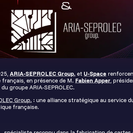
025,
ARIA-SEPROLEC Group.
et
U-Space
renforcen
 français, en présence de M.
Fabien Apper
, présid
G du groupe ARIA-SEPROLEC.
LEC Group.
: une alliance stratégique au service 
ique française.
.
, spécialiste reconnu dans la fabrication de cartes