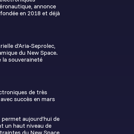
’aéronautique, annonce
 fondée en 2018 et déjà
ielle d’Aria-Seprolec,
ynamique du New Space.
 la souveraineté
ectroniques de très
s avec succès en mars
s permet aujourd’hui de
nt un haut niveau de
ontraintes du New Space